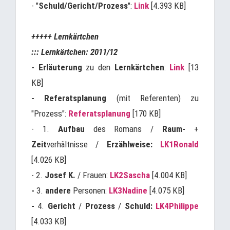
- "
Schuld/Gericht/Prozess
":
Link
[4.393 KB]
+++++ Lernkärtchen
::: Lernkärtchen: 2011/12
-
Erläuterung
zu den
Lernkärtchen
:
Link
[13
KB]
-
Referatsplanung
(mit Referenten) zu
"Prozess":
Referatsplanung
[170 KB]
- 1.
Aufbau
des Romans /
Raum-
+
Zeit
verhältnisse /
Erzählweise:
LK1Ronald
[4.026 KB]
- 2.
Josef K.
/ Frauen:
LK2Sascha
[4.004 KB]
-
3.
andere
Personen:
LK3Nadine
[4.075 KB]
-
4.
Gericht
/
Prozess
/
Schuld:
LK4Philippe
[4.033 KB]