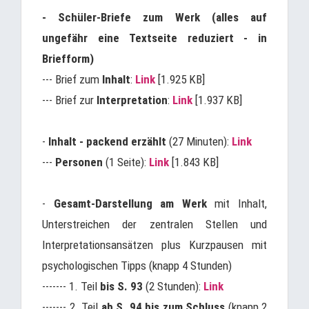
- Schüler-Briefe zum Werk (alles auf
ungefähr eine Textseite reduziert - in
Briefform)
--- Brief zum
Inhalt
:
Link
[1.925 KB]
--- Brief zur
Interpretation
:
Link
[1.937 KB]
-
Inhalt - packend erzählt
(27 Minuten):
Link
---
Personen
(1 Seite):
Link
[1.843 KB]
-
Gesamt-Darstellung am Werk
mit Inhalt,
Unterstreichen der zentralen Stellen und
Interpretationsansätzen plus Kurzpausen mit
psychologischen Tipps (knapp 4 Stunden)
------- 1. Teil
bis S. 93
(2 Stunden):
Link
------- 2. Teil
ab
S. 94 bis zum Schluss
(knapp 2