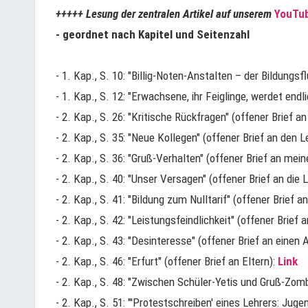
+++++ Lesung der zentralen Artikel auf unserem
YouTub
- geordnet nach Kapitel und Seitenzahl
- 1. Kap., S. 10: "Billig-Noten-Anstalten – der Bildungsf
- 1. Kap., S. 12: "Erwachsene, ihr Feiglinge, werdet end
- 2. Kap., S. 26: "Kritische Rückfragen" (offener Brief a
- 2. Kap., S. 35: "Neue Kollegen" (offener Brief an den 
- 2. Kap., S. 36: "Gruß-Verhalten" (offener Brief an mei
- 2. Kap., S. 40: "Unser Versagen" (offener Brief an die 
- 2. Kap., S. 41: "Bildung zum Nulltarif" (offener Brief a
- 2. Kap., S. 42: "Leistungsfeindlichkeit" (offener Brief a
- 2. Kap., S. 43: "Desinteresse" (offener Brief an einen 
- 2. Kap., S. 46: "Erfurt" (offener Brief an Eltern):
Link
- 2. Kap., S. 48: "Zwischen Schüler-Yetis und Gruß-Zom
- 2. Kap., S. 51: "'Protestschreiben' eines Lehrers: Juge