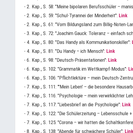
- 2. Kap., S. 58: "Meine bipolaren Berufsschüler – manis
- 2. Kap., S. 59: "Schul-Tyrannei der Minderheit":
Link
- 2. Kap., S. 61: "Vom Bildungsland zum Billig-Noten-La
- 3. Kap., S. 72: "Joachim Gauck: Toleranz – einfach sc
- 4. Kap., S. 80: "Das Handy als Kommunikationskiller":
- 4. Kap., S. 81: "Du Handy – ich Mensch":
Link
- 6. Kap., S. 98: "Deutsch-Präsentationen":
Link
- 6. Kap., S. 102: "Grammatik im Wettkampf-Modus":
Li
- 6. Kap., S. 106: "Pflichtlektüre – mein Deutsch-Zentr
- 7. Kap., S. 111: "'Mein Leben' – die besondere Hausarb
- 7. Kap., S. 116: "Psychologie – mein verwirklichter Le
- 7. Kap., S. 117: "Liebesbrief an die Psychologie":
Link
- 7. Kap., S. 122: "Die Schülerzeitung – Lebensschule +
- 7. Kap., S. 125: "Corona – wir hatten die Schaltkonf
- 8. Kap., S. 138: "Abende für schwächere Schüler":
Lin