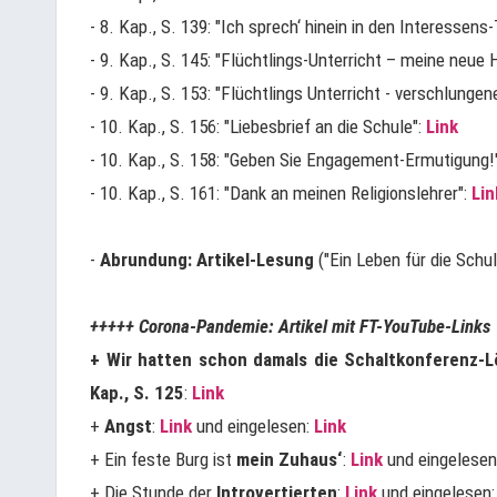
- 8. Kap., S. 139: "Ich sprech‘ hinein in den Interessens
- 9. Kap., S. 145: "Flüchtlings-Unterricht – meine neue
- 9. Kap., S. 153: "Flüchtlings Unterricht - verschlung
- 10. Kap., S. 156: "Liebesbrief an die Schule":
Link
- 10. Kap., S. 158: "Geben Sie Engagement-Ermutigung!
- 10. Kap., S. 161: "Dank an meinen Religionslehrer":
Lin
-
Abrundung: Artikel-Lesung
("Ein Leben für die Schul
+++++ Corona-Pandemie: Artikel mit FT-YouTube-Links
+ Wir hatten schon damals die Schaltkonferenz-
Kap., S. 125
:
Link
+
Angst
:
Link
und eingelesen:
Link
+ Ein feste Burg ist
mein Zuhaus‘
:
Link
und eingelesen
+ Die Stunde der
Introvertierten
:
Link
und eingelesen