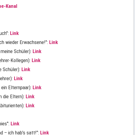
e-Kanal
luch":
Link
lich wieder Erwachsene!":
Link
n meine Schüler):
Link
Lehrer-Kollegen):
Link
ne Schüler):
Link
Lehrer):
Link
n ein Elternpaar):
Link
n die Eltern):
Link
Abiturienten):
Link
bies":
Link
nd – ich hab’s satt!":
Link