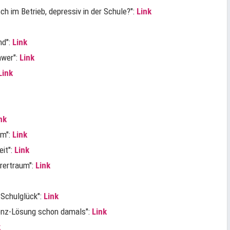
ch im Betrieb, depressiv in der Schule?":
Link
nd":
Link
hwer":
Link
Link
nk
um":
Link
eit":
Link
hrertraum":
Link
 Schulglück":
Link
erenz-Lösung schon damals":
Link
k