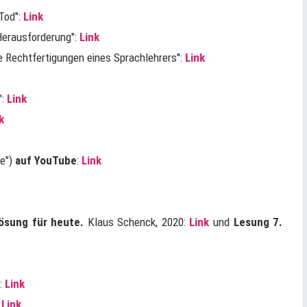
-Tod":
Link
 Herausforderung":
Link
ene Rechtfertigungen eines Sprachlehrers":
Link
":
Link
k
e")
auf YouTube
:
Link
Lösung für heute.
Klaus Schenck, 2020:
Link
und
Lesung 7.
:
Link
:
Link