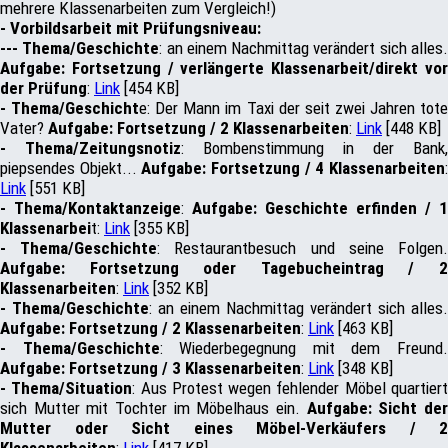
mehrere Klassenarbeiten zum Vergleich!)
- Vorbildsarbeit mit Prüfungsniveau:
--- Thema/Geschichte
: an einem Nachmittag verändert sich alles
Aufgabe: Fortsetzung / verlängerte Klassenarbeit/direkt vor
der Prüfung
:
Link
[454 KB]
- Thema/Geschicht
e: Der Mann im Taxi der seit zwei Jahren tot
Vater?
Aufgabe: Fortsetzung / 2 Klassenarbeiten
:
Link
[448 KB]
- Thema/Zeitungsnotiz
: Bombenstimmung in der Bank,
piepsendes Objekt...
Aufgabe: Fortsetzung / 4 Klassenarbeiten
Link
[551 KB]
- Thema/Kontaktanzeige
:
Aufgabe: Geschichte erfinden / 1
Klassenarbei
t:
Link
[355 KB]
- Thema/Geschichte
: Restaurantbesuch und seine Folgen
Aufgabe: Fortsetzung oder Tagebucheintrag / 2
Klassenarbeiten
:
Link
[352 KB]
- Thema/Geschichte
: an einem Nachmittag verändert sich alles.
Aufgabe: Fortsetzung / 2 Klassenarbeiten
:
Link
[463 KB]
- Thema/Geschichte
: Wiederbegegnung mit dem Freund
Aufgabe: Fortsetzung / 3 Klassenarbeiten
:
Link
[348 KB]
- Thema/Situation
: Aus Protest wegen fehlender Möbel quartier
sich Mutter mit Tochter im Möbelhaus ein.
Aufgabe: Sicht de
Mutter oder Sicht eines Möbel-Verkäufers / 2
Klassenarbeiten
:
Link
[417 KB]